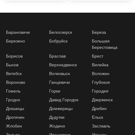
Барановичи
Белоозерск
Береза
Березино
Бобруйск
Большая
Берестовица
Борисов
Браслав
Брест
Быхов
Верхнедвинск
Вилейка
Витебск
Волковыск
Воложин
Вороново
Ганцевичи
Глубокое
Гомель
Горки
Городея
Гродно
Давид Городок
Дзержинск
Докшицы
Домжерицы
Дрибин
Дрогичин
Дудутки
Ельск
Жлобин
Жодино
Заславль
Зельва
Ивацевичи
Ивенец