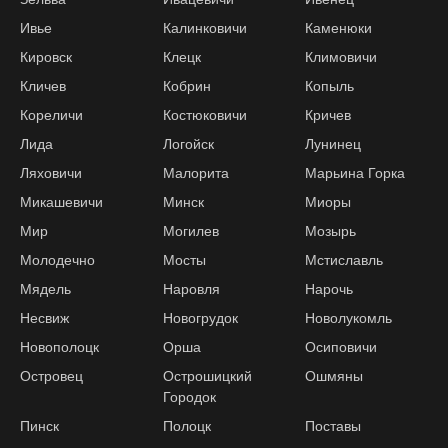
Ивье
Калинковичи
Каменюки
Кировск
Клецк
Климовичи
Кличев
Кобрин
Копыль
Кореличи
Костюковичи
Кричев
Лида
Логойск
Лунинец
Ляховичи
Малорита
Марьина Горка
Микашевичи
Минск
Миоры
Мир
Могилев
Мозырь
Молодечно
Мосты
Мстиславль
Мядель
Наровля
Нарочь
Несвиж
Новогрудок
Новолукомль
Новополоцк
Орша
Осиповичи
Островец
Острошицкий
Ошмяны
Городок
Пинск
Полоцк
Поставы