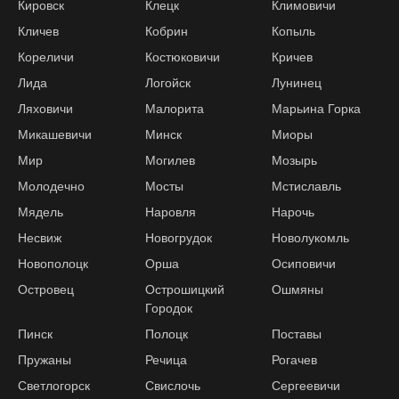
Кировск
Клецк
Климовичи
Кличев
Кобрин
Копыль
Кореличи
Костюковичи
Кричев
Лида
Логойск
Лунинец
Ляховичи
Малорита
Марьина Горка
Микашевичи
Минск
Миоры
Мир
Могилев
Мозырь
Молодечно
Мосты
Мстиславль
Мядель
Наровля
Нарочь
Несвиж
Новогрудок
Новолукомль
Новополоцк
Орша
Осиповичи
Островец
Острошицкий
Ошмяны
Городок
Пинск
Полоцк
Поставы
Пружаны
Речица
Рогачев
Светлогорск
Свислочь
Сергеевичи