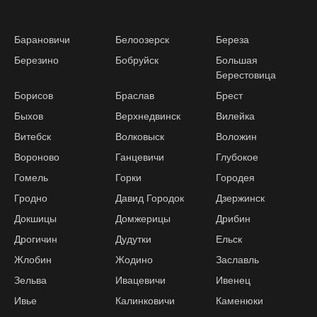
Барановичи
Белоозерск
Береза
Березино
Бобруйск
Большая
Берестовица
Борисов
Браслав
Брест
Быхов
Верхнедвинск
Вилейка
Витебск
Волковыск
Воложин
Вороново
Ганцевичи
Глубокое
Гомель
Горки
Городея
Гродно
Давид Городок
Дзержинск
Докшицы
Домжерицы
Дрибин
Дрогичин
Дудутки
Ельск
Жлобин
Жодино
Заславль
Зельва
Ивацевичи
Ивенец
Ивье
Калинковичи
Каменюки