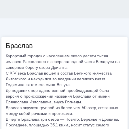
Браслав
Курортный городок с населением около десяти тысяч
человек. Расположен в северо-западной части Беларуси на
северном берегу озера Дривяты.
С XIV века Браслав вошёл в состав Великого княжества
Литовского и находился во владении великого князя
Гедимина, затем его сына Явнута.
До недавних пор единственной преобладающей была
версия о происхождении названия Браслава от имени
Брячислава Изяславича, внука Рогнеды.
Браслав окружен группой из более чем 50 озер, связанных
между собой речками и протоками.
В черте Браслава три озера — Новято, Бережье и Дривяты.
Последнее, площадью 36,1 кв.км., носит статус самого