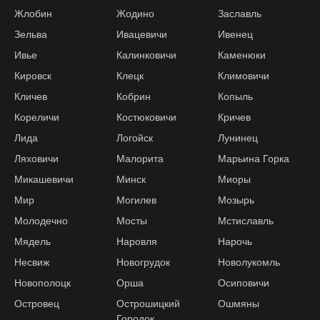
Жлобин
Жодино
Заславль
Зельва
Ивацевичи
Ивенец
Ивье
Калинковичи
Каменюки
Кировск
Клецк
Климовичи
Кличев
Кобрин
Копыль
Кореличи
Костюковичи
Кричев
Лида
Логойск
Лунинец
Ляховичи
Малорита
Марьина Горка
Микашевичи
Минск
Миоры
Мир
Могилев
Мозырь
Молодечно
Мосты
Мстиславль
Мядель
Наровля
Нарочь
Несвиж
Новогрудок
Новолукомль
Новополоцк
Орша
Осиповичи
Островец
Острошицкий
Ошмяны
Городок