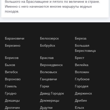
большого на Браславщине и пятого по величине в стране.
Именно с него начинаются многие маршруты водных
походов.
Барановичи
Белоозерск
Береза
Березино
Бобруйск
Большая
Берестовица
Борисов
Браслав
Брест
Быхов
Верхнедвинск
Вилейка
Витебск
Волковыск
Воложин
Вороново
Ганцевичи
Глубокое
Гомель
Горки
Городея
Гродно
Давид Городок
Дзержинск
Докшицы
Домжерицы
Дрибин
Дрогичин
Дудутки
Ельск