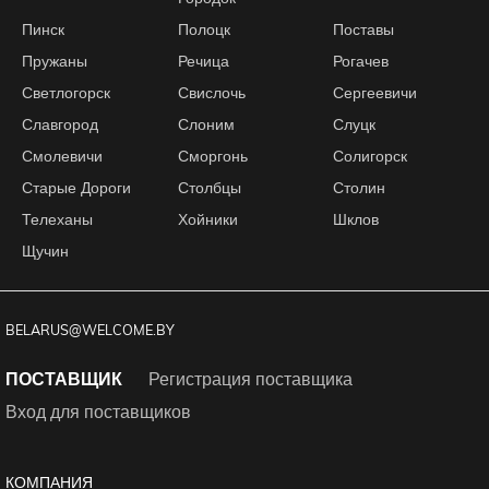
Пинск
Полоцк
Поставы
Пружаны
Речица
Рогачев
Светлогорск
Свислочь
Сергеевичи
Славгород
Слоним
Слуцк
Смолевичи
Сморгонь
Солигорск
Старые Дороги
Столбцы
Столин
Телеханы
Хойники
Шклов
Щучин
BELARUS@WELCOME.BY
ПОСТАВЩИК
Регистрация поставщика
Вход для поставщиков
КОМПАНИЯ