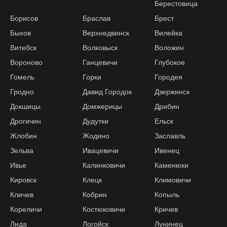
Берестовица
Борисов
Браслав
Брест
Быхов
Верхнедвинск
Вилейка
Витебск
Волковыск
Воложин
Вороново
Ганцевичи
Глубокое
Гомель
Горки
Городея
Гродно
Давид Городок
Дзержинск
Докшицы
Домжерицы
Дрибин
Дрогичин
Дудутки
Ельск
Жлобин
Жодино
Заславль
Зельва
Ивацевичи
Ивенец
Ивье
Калинковичи
Каменюки
Кировск
Клецк
Климовичи
Кличев
Кобрин
Копыль
Кореличи
Костюковичи
Кричев
Лида
Логойск
Лунинец