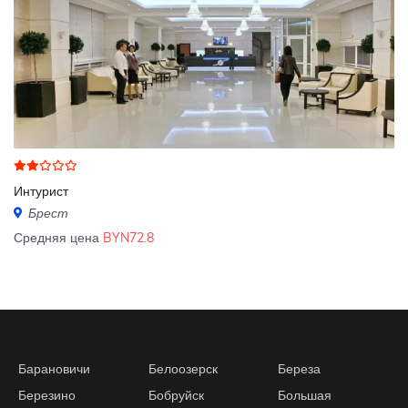
Интурист
Брест
Средняя цена
BYN72.8
Барановичи
Белоозерск
Береза
Березино
Бобруйск
Большая