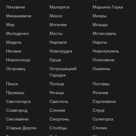
Ляховичи
Малорита
Марьина Горка
Микашевичи
Минск
Миоры
Мир
Могилев
Мозырь
Молодечно
Мосты
Мстиславль
Мядель
Наровля
Нарочь
Несвиж
Новогрудок
Новолукомль
Новополоцк
Орша
Осиповичи
Островец
Острошицкий
Ошмяны
Городок
Пинск
Полоцк
Поставы
Пружаны
Речица
Рогачев
Светлогорск
Свислочь
Сергеевичи
Славгород
Слоним
Слуцк
Смолевичи
Сморгонь
Солигорск
Старые Дороги
Столбцы
Столин