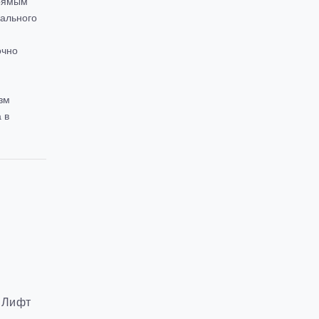
прямым
рального
очно
зм
 в
Лифт