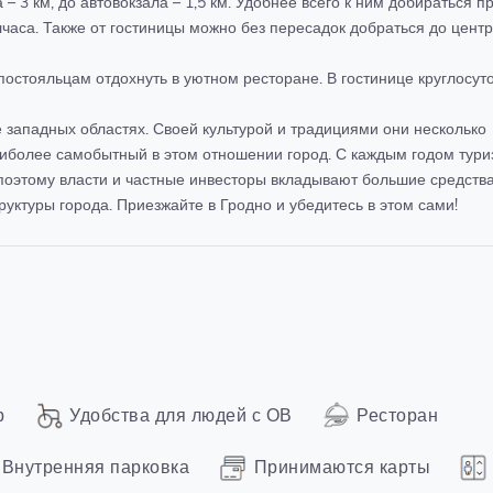
– 3 км, до автовокзала – 1,5 км. Удобнее всего к ним добираться 
са. Также от гостиницы можно без пересадок добраться до цент
т постояльцам отдохнуть в уютном ресторане. В гостинице круглосут
 западных областях. Своей культурой и традициями они несколько
наиболее самобытный в этом отношении город. С каждым годом тури
поэтому власти и частные инвесторы вкладывают большие средства
уктуры города. Приезжайте в Гродно и убедитесь в этом сами!
р
Удобства для людей с ОВ
Ресторан
Внутренняя парковка
Принимаются карты