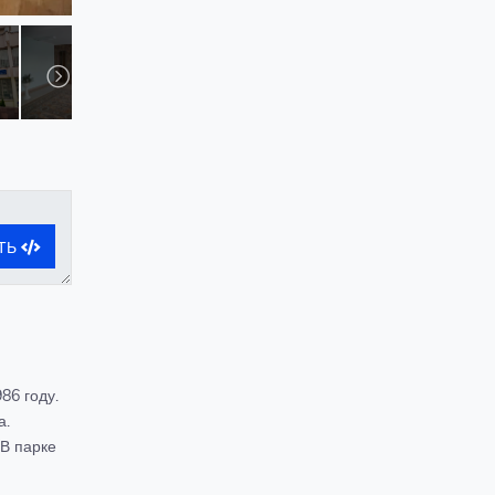
ТЬ
86 году.
а.
 В парке