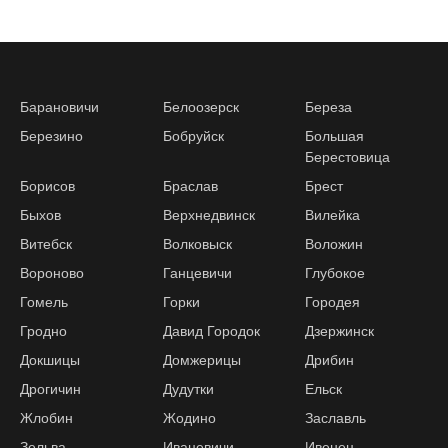
Барановичи
Белоозерск
Береза
Березино
Бобруйск
Большая
Берестовица
Борисов
Браслав
Брест
Быхов
Верхнедвинск
Вилейка
Витебск
Волковыск
Воложин
Вороново
Ганцевичи
Глубокое
Гомель
Горки
Городея
Гродно
Давид Городок
Дзержинск
Докшицы
Домжерицы
Дрибин
Дрогичин
Дудутки
Ельск
Жлобин
Жодино
Заславль
Зельва
Ивацевичи
Ивенец