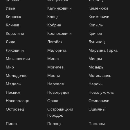
Ивье
Калинковичи
Каменюки
Кировск
Клецк
Климовичи
Кличев
Кобрин
Копыль
Кореличи
Костюковичи
Кричев
Лида
Логойск
Лунинец
Ляховичи
Малорита
Марьина Горка
Микашевичи
Минск
Миоры
Мир
Могилев
Мозырь
Молодечно
Мосты
Мстиславль
Мядель
Наровля
Нарочь
Несвиж
Новогрудок
Новолукомль
Новополоцк
Орша
Осиповичи
Островец
Острошицкий
Ошмяны
Городок
Пинск
Полоцк
Поставы