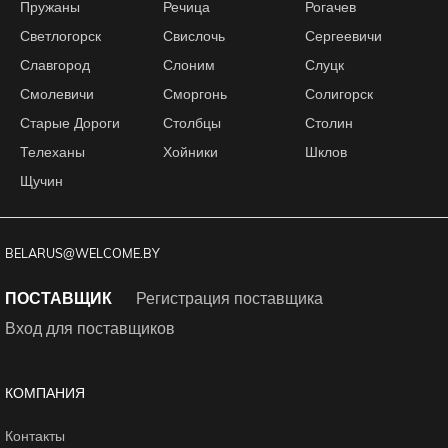
Пружаны
Речица
Рогачев
Светлогорск
Свислочь
Сергеевичи
Славгород
Слоним
Слуцк
Смолевичи
Сморгонь
Солигорск
Старые Дороги
Столбцы
Столин
Телеханы
Хойники
Шклов
Щучин
BELARUS@WELCOME.BY
ПОСТАВЩИК
Регистрация поставщика
Вход для поставщиков
КОМПАНИЯ
Контакты