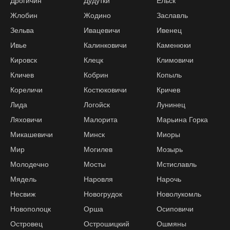
Дрогичин
Дудутки
Ельск
Жлобин
Жодино
Заславль
Зельва
Ивацевичи
Ивенец
Ивье
Калинковичи
Каменюки
Кировск
Клецк
Климовичи
Кличев
Кобрин
Копыль
Кореличи
Костюковичи
Кричев
Лида
Логойск
Лунинец
Ляховичи
Малорита
Марьина Горка
Микашевичи
Минск
Миоры
Мир
Могилев
Мозырь
Молодечно
Мосты
Мстиславль
Мядель
Наровля
Нарочь
Несвиж
Новогрудок
Новолукомль
Новополоцк
Орша
Осиповичи
Островец
Острошицкий
Ошмяны