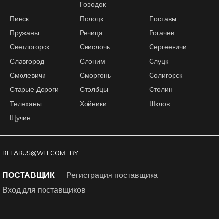
Городок
Пинск
Полоцк
Поставы
Пружаны
Речица
Рогачев
Светлогорск
Свислочь
Сергеевичи
Славгород
Слоним
Слуцк
Смолевичи
Сморгонь
Солигорск
Старые Дороги
Столбцы
Столин
Телеханы
Хойники
Шклов
Щучин
BELARUS@WELCOME.BY
ПОСТАВЩИК
Регистрация поставщика
Вход для поставщиков