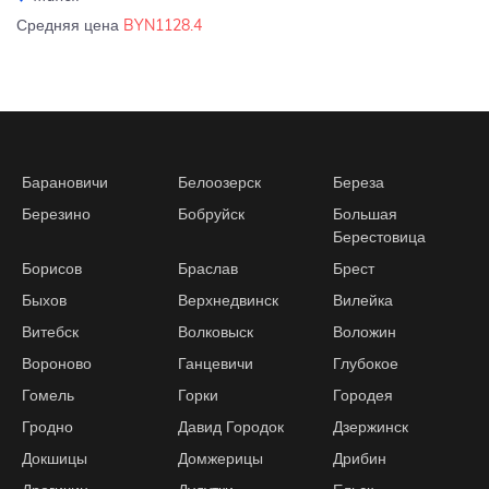
Средняя цена
BYN1128.4
Барановичи
Белоозерск
Береза
Березино
Бобруйск
Большая
Берестовица
Борисов
Браслав
Брест
Быхов
Верхнедвинск
Вилейка
Витебск
Волковыск
Воложин
Вороново
Ганцевичи
Глубокое
Гомель
Горки
Городея
Гродно
Давид Городок
Дзержинск
Докшицы
Домжерицы
Дрибин